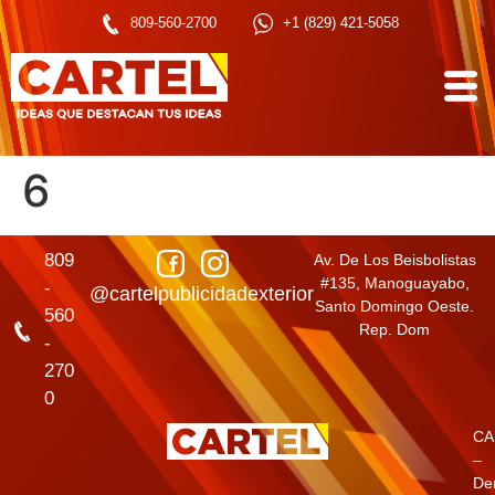
809-560-2700
+1 (829) 421-5058
6
809
Av. De Los Beisbolistas
#135, Manoguayabo,
-
@cartelpublicidadexterior
Santo Domingo Oeste.
560
Rep. Dom
-
270
0
CA
–
De