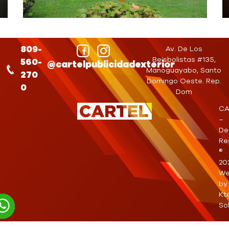
809-
Av. De Los
Beisbolistas #135,
560-
@cartelpublicidadexterior
Manoguayabo, Santo
270
Domingo Oeste. Rep.
0
Dom
CA
–
De
Re
®
20
We
by
Kt
So