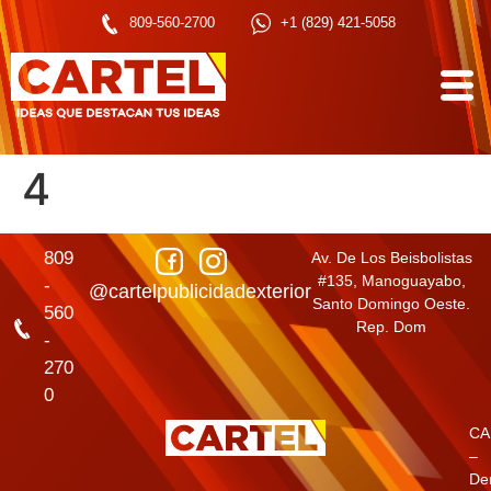
809-560-2700
+1 (829) 421-5058
4
809
Av. De Los Beisbolistas
#135, Manoguayabo,
-
@cartelpublicidadexterior
Santo Domingo Oeste.
560
Rep. Dom
-
270
0
CA
–
De