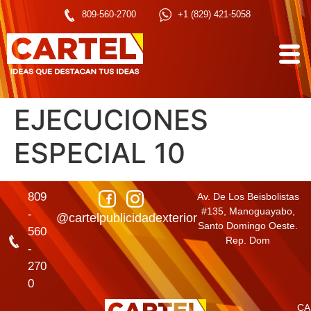
809-560-2700
+1 (829) 421-5058
EJECUCIONES
ESPECIAL 10
809
Av. De Los Beisbolistas
#135, Manoguayabo,
-
@cartelpublicidadexterior
Santo Domingo Oeste.
560
Rep. Dom
-
270
0
CA