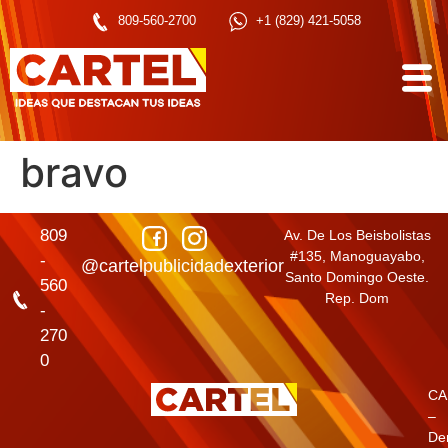
809-560-2700
+1 (829) 421-5058
bravo
809
Av. De Los Beisbolistas
#135, Manoguayabo,
-
@cartelpublicidadexterior
Santo Domingo Oeste.
560
Rep. Dom
-
270
0
CA
–
De