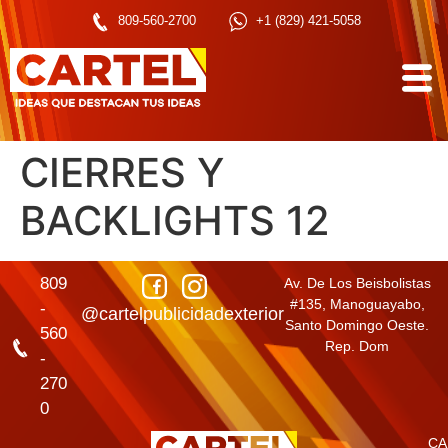
809-560-2700
+1 (829) 421-5058
CIERRES Y
BACKLIGHTS 12
809
Av. De Los Beisbolistas
#135, Manoguayabo,
-
@cartelpublicidadexterior
Santo Domingo Oeste.
560
Rep. Dom
-
270
0
CA